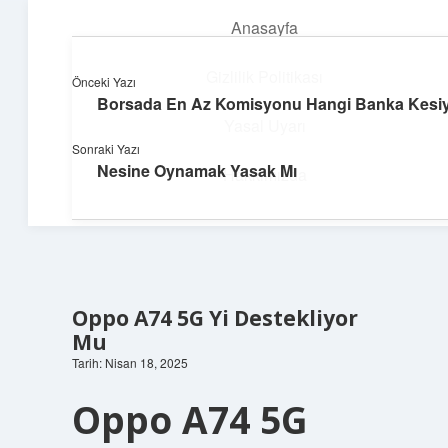
Anasayfa
menüyü
aç
Gizlilik Politikası
Önceki Yazı
Borsada En Az Komisyonu Hangi Banka Kesi
Teknoloji ve Aşk
Yasal Uyarı
Sonraki Yazı
Dijital dünyada keyifli bir macera!
Nesine Oynamak Yasak Mı
Hakkımızda
Oppo A74 5G Yi Destekliyor
Mu
Tarih: Nisan 18, 2025
Oppo A74 5G