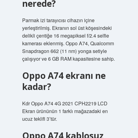
nerede?
Parmak izi tarayıcısı cihazın içine
yerleştirilmiş. Ekranın sol üst köşesindeki
delikli çentiğe 16 megapiksel f/2.4 selfie
kamerası eklenmiş. Oppo A74, Qualcomm
Snapdragon 662 (11 nm) yonga setiyle
çalışıyor ve 6 GB RAM kapasitesine sahip.
Oppo A74 ekranı ne
kadar?
Kdr Oppo A74 4G 2021 CPH2219 LCD
Ekran ürününün 1 farklı mağazadaki en
ucuz teklifi 3’tür.
Oppo A74 kablosuz