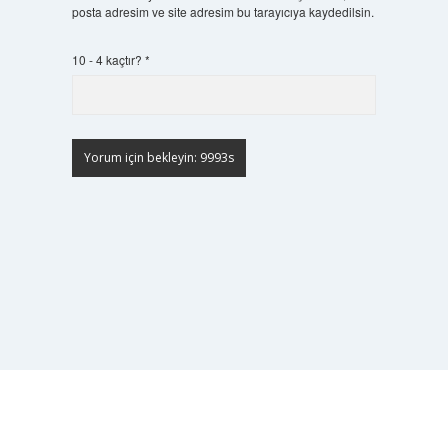
posta adresim ve site adresim bu tarayıcıya kaydedilsin.
10 - 4 kaçtır?
*
Scrol
to
the
top