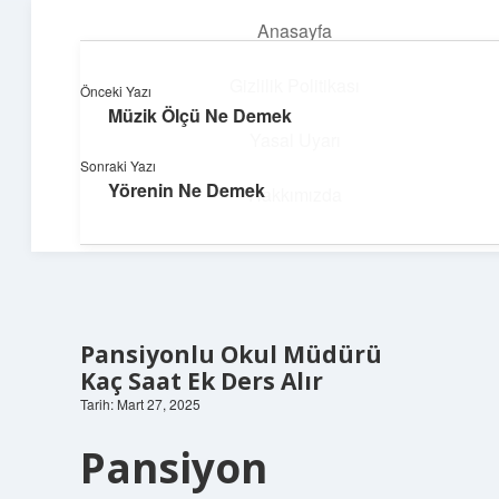
Anasayfa
menüyü
aç
Gizlilik Politikası
Önceki Yazı
Müzik Ölçü Ne Demek
Teknoloji ve Aşk
Yasal Uyarı
Sonraki Yazı
Dijital dünyada keyifli bir macera!
Yörenin Ne Demek
Hakkımızda
Pansiyonlu Okul Müdürü
Kaç Saat Ek Ders Alır
Tarih: Mart 27, 2025
Pansiyon