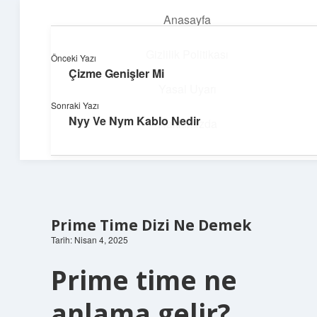
Anasayfa
menüyü
aç
Gizlilik Politikası
Önceki Yazı
Çizme Genişler Mi
Teknoloji ve Aşk
Yasal Uyarı
Sonraki Yazı
Dijital dünyada keyifli bir macera!
Nyy Ve Nym Kablo Nedir
Hakkımızda
Prime Time Dizi Ne Demek
Tarih: Nisan 4, 2025
Prime time ne
anlama gelir?