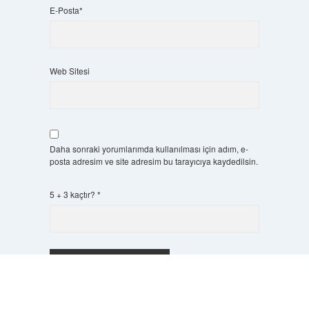
E-Posta*
Web Sitesi
Daha sonraki yorumlarımda kullanılması için adım, e-
posta adresim ve site adresim bu tarayıcıya kaydedilsin.
5 + 3 kaçtır?
*
Scrol
to
the
top