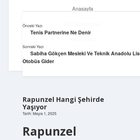
Anasayfa
menüyü
aç
Gizlilik Politikası
Önceki Yazı
Tenis Partnerine Ne Denir
Teknoloji ve Aşk
Yasal Uyarı
Sonraki Yazı
Dijital dünyada keyifli bir macera!
Sabiha Gökçen Mesleki Ve Teknik Anadolu Lis
Hakkımızda
Otobüs Gider
Rapunzel Hangi Şehirde
Yaşıyor
Tarih: Mayıs 1, 2025
Rapunzel