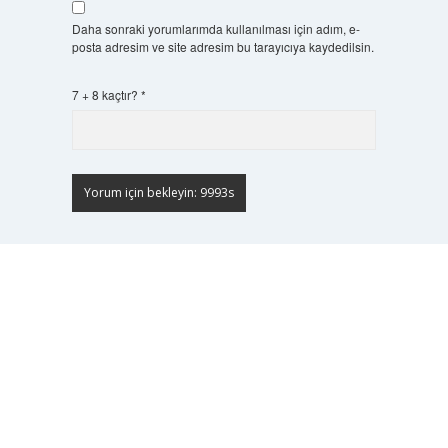
Daha sonraki yorumlarımda kullanılması için adım, e-
posta adresim ve site adresim bu tarayıcıya kaydedilsin.
7 + 8 kaçtır?
*
Scrol
to
the
top