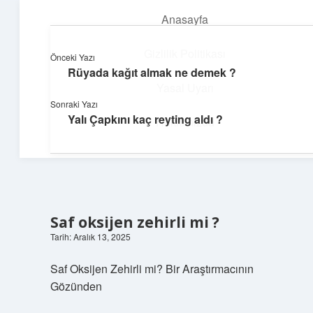
Anasayfa
menüyü
aç
Gizlilik Politikası
Önceki Yazı
Rüyada kağıt almak ne demek ?
Teknoloji ve Aşk
Yasal Uyarı
Sonraki Yazı
Dijital dünyada keyifli bir macera!
Yalı Çapkını kaç reyting aldı ?
Hakkımızda
Saf oksijen zehirli mi ?
Tarih: Aralık 13, 2025
Saf Oksijen Zehirli mi? Bir Araştırmacının
Gözünden