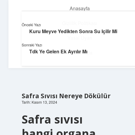
Anasayfa
menüyü
aç
Gizlilik Politikası
Önceki Yazı
Kuru Meyve Yedikten Sonra Su Içilir Mi
Teknoloji ve Aşk
Yasal Uyarı
Sonraki Yazı
Dijital dünyada keyifli bir macera!
Tdk Ye Gelen Ek Ayrılır Mı
Hakkımızda
Safra Sıvısı Nereye Dökülür
Tarih: Kasım 13, 2024
Safra sıvısı
hangi organa