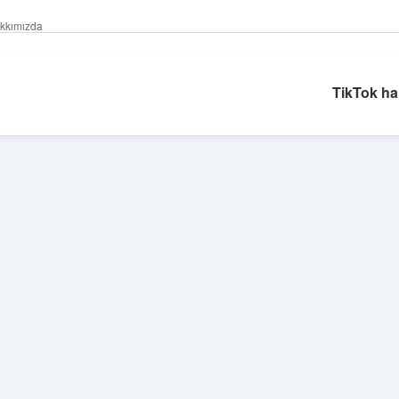
kkımızda
TikTok ha
Sidebar
https://grandoperabetgiri