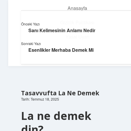
Anasayfa
menüyü
aç
Gizlilik Politikası
Önceki Yazı
Sanı Kelimesinin Anlamı Nedir
Teknoloji ve Aşk
Yasal Uyarı
Sonraki Yazı
Dijital dünyada keyifli bir macera!
Esenlikler Merhaba Demek Mi
Hakkımızda
Tasavvufta La Ne Demek
Tarih: Temmuz 18, 2025
La ne demek
din?