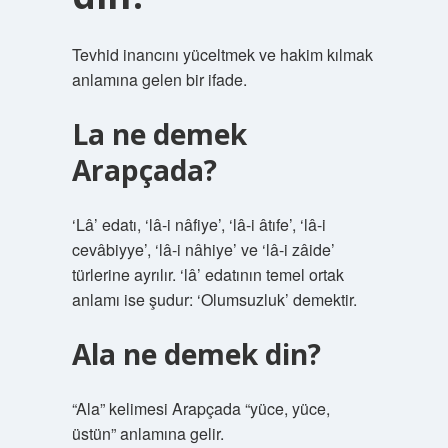
Tevhid inancını yüceltmek ve hakim kılmak
anlamına gelen bir ifade.
La ne demek
Arapçada?
‘Lâ’ edatı, ‘lâ-i nâfiye’, ‘lâ-i âtıfe’, ‘lâ-i
cevâbiyye’, ‘lâ-i nâhiye’ ve ‘lâ-i zâide’
türlerine ayrılır. ‘lâ’ edatının temel ortak
anlamı ise şudur: ‘Olumsuzluk’ demektir.
Ala ne demek din?
“Ala” kelimesi Arapçada “yüce, yüce,
üstün” anlamına gelir.