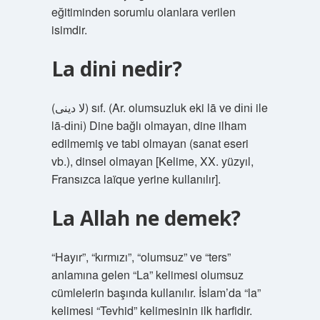
eğitiminden sorumlu olanlara verilen
isimdir.
La dini nedir?
(ﻻ ﺩﻳﻨﻰ) sıf. (Ar. olumsuzluk eki lā ve dіnі ile
lā-dіnі) Dine bağlı olmayan, dine ilham
edilmemiş ve tabi olmayan (sanat eseri
vb.), dinsel olmayan [Kelime, XX. yüzyıl,
Fransızca laïque yerine kullanılır].
La Allah ne demek?
“Hayır”, “kırmızı”, “olumsuz” ve “ters”
anlamına gelen “La” kelimesi olumsuz
cümlelerin başında kullanılır. İslam’da “la”
kelimesi “Tevhid” kelimesinin ilk harfidir.