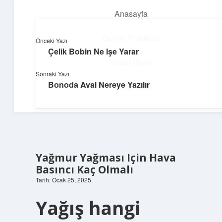
Anasayfa
menüyü
aç
Gizlilik Politikası
Önceki Yazı
Çelik Bobin Ne Işe Yarar
Teknoloji ve Aşk
Yasal Uyarı
Sonraki Yazı
Dijital dünyada keyifli bir macera!
Bonoda Aval Nereye Yazılır
Hakkımızda
Yağmur Yağması Için Hava
Basıncı Kaç Olmalı
Tarih: Ocak 25, 2025
Yağış hangi