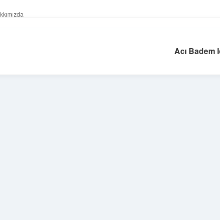
kkımızda
Acı Badem I
Sidebar
https://grandoperabetgir