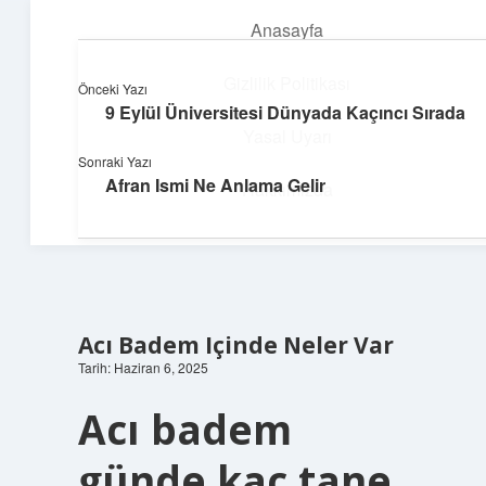
Anasayfa
menüyü
aç
Gizlilik Politikası
Önceki Yazı
9 Eylül Üniversitesi Dünyada Kaçıncı Sırada
Teknoloji ve Aşk
Yasal Uyarı
Sonraki Yazı
Dijital dünyada keyifli bir macera!
Afran Ismi Ne Anlama Gelir
Hakkımızda
Acı Badem Içinde Neler Var
Tarih: Haziran 6, 2025
Acı badem
günde kaç tane