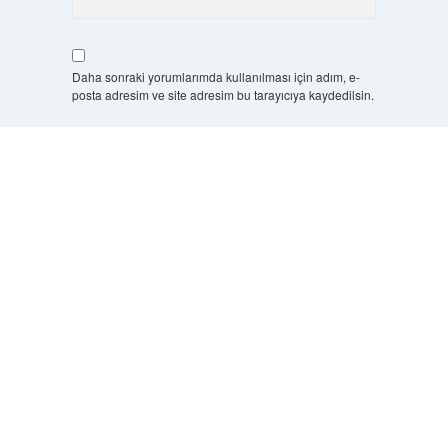
Daha sonraki yorumlarımda kullanılması için adım, e-
posta adresim ve site adresim bu tarayıcıya kaydedilsin.
7 + 8 kaçtır?
*
Scrol
to
the
top