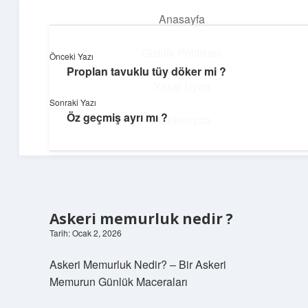
Anasayfa
menüyü
aç
Gizlilik Politikası
Önceki Yazı
Proplan tavuklu tüy döker mi ?
Teknoloji ve Aşk
Yasal Uyarı
Sonraki Yazı
Dijital dünyada keyifli bir macera!
Öz geçmiş ayrı mı ?
Hakkımızda
Askeri memurluk nedir ?
Tarih: Ocak 2, 2026
Askeri Memurluk Nedir? – Bir Askeri
Memurun Günlük Maceraları