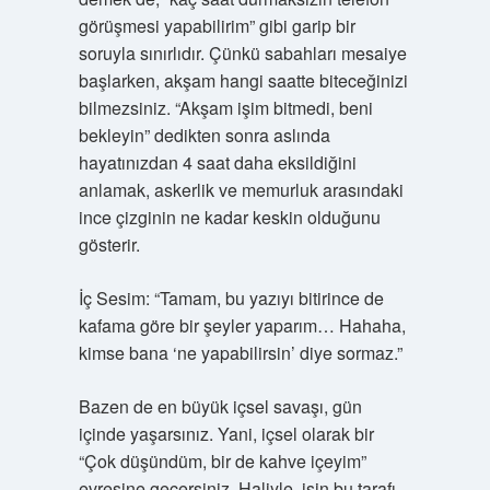
görüşmesi yapabilirim” gibi garip bir
soruyla sınırlıdır. Çünkü sabahları mesaiye
başlarken, akşam hangi saatte biteceğinizi
bilmezsiniz. “Akşam işim bitmedi, beni
bekleyin” dedikten sonra aslında
hayatınızdan 4 saat daha eksildiğini
anlamak, askerlik ve memurluk arasındaki
ince çizginin ne kadar keskin olduğunu
gösterir.
İç Sesim: “Tamam, bu yazıyı bitirince de
kafama göre bir şeyler yaparım… Hahaha,
kimse bana ‘ne yapabilirsin’ diye sormaz.”
Bazen de en büyük içsel savaşı, gün
içinde yaşarsınız. Yani, içsel olarak bir
“Çok düşündüm, bir de kahve içeyim”
evresine geçersiniz. Haliyle, işin bu tarafı