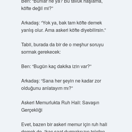
Ben: “Bunlar ne ya? Bu tavuk haşlama,
köfte değil mi?”
Arkadaş: “Yok ya, bak tam köfte demek
yanlış olur. Ama askeri köfte diyebilirsin.”
Tabii, burada da bir de o meşhur soruyu
sormak gerekecek:
Ben: “Bugün kaç dakika izin var?”
Arkadaş: “Sana her şeyin ne kadar zor
olduğunu anlatayım mı?”
Askeri Memurlukta Ruh Hali: Savaşın
Gerçekliği
Evet, bazen bir askeri memur için ruh hali
demek de, “kaç saat durmaksızın telefon