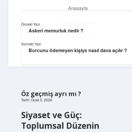
Anasayfa
menüyü
aç
Gizlilik Politikası
Önceki Yazı
Askeri memurluk nedir ?
Teknoloji ve Aşk
Yasal Uyarı
Sonraki Yazı
Dijital dünyada keyifli bir macera!
Borcunu ödemeyen kişiye nasıl dava açılır ?
Hakkımızda
Öz geçmiş ayrı mı ?
Tarih: Ocak 5, 2026
Siyaset ve Güç:
Toplumsal Düzenin