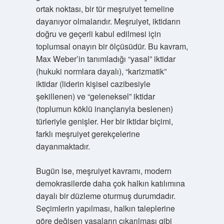
ortak noktası, bir tür meşruiyet temeline
dayanıyor olmalarıdır. Meşruiyet, iktidarın
doğru ve geçerli kabul edilmesi için
toplumsal onayın bir ölçüsüdür. Bu kavram,
Max Weber’in tanımladığı “yasal” iktidar
(hukuki normlara dayalı), “karizmatik”
iktidar (liderin kişisel cazibesiyle
şekillenen) ve “geleneksel” iktidar
(toplumun köklü inançlarıyla beslenen)
türleriyle genişler. Her bir iktidar biçimi,
farklı meşruiyet gerekçelerine
dayanmaktadır.
Bugün ise, meşruiyet kavramı, modern
demokrasilerde daha çok halkın katılımına
dayalı bir düzleme oturmuş durumdadır.
Seçimlerin yapılması, halkın taleplerine
göre değişen yasaların çıkarılması gibi