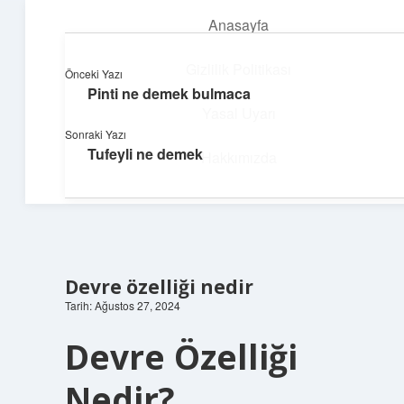
Anasayfa
menüyü
aç
Gizlilik Politikası
Önceki Yazı
Pinti ne demek bulmaca
Teknoloji ve Aşk
Yasal Uyarı
Sonraki Yazı
Dijital dünyada keyifli bir macera!
Tufeyli ne demek
Hakkımızda
Devre özelliği nedir
Tarih: Ağustos 27, 2024
Devre Özelliği
Nedir?