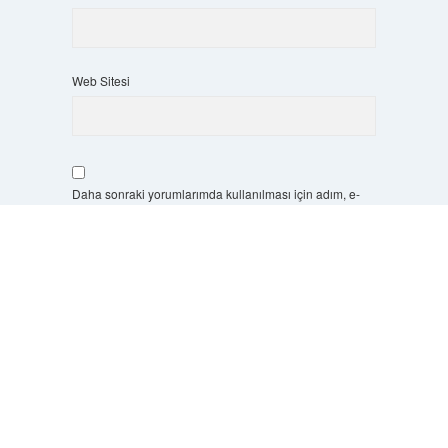
Web Sitesi
Daha sonraki yorumlarımda kullanılması için adım, e-
posta adresim ve site adresim bu tarayıcıya kaydedilsin.
Scrol
to
the
10 - 4 kaçtır?
*
top