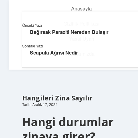
Anasayfa
menüyü
aç
Gizlilik Politikası
Önceki Yazı
Bağırsak Paraziti Nereden Bulaşır
Teknoloji ve Aşk
Yasal Uyarı
Sonraki Yazı
Dijital dünyada keyifli bir macera!
Scapula Ağrısı Nedir
Hakkımızda
Hangileri Zina Sayılır
Tarih: Aralık 17, 2024
Hangi durumlar
zinaya girer?