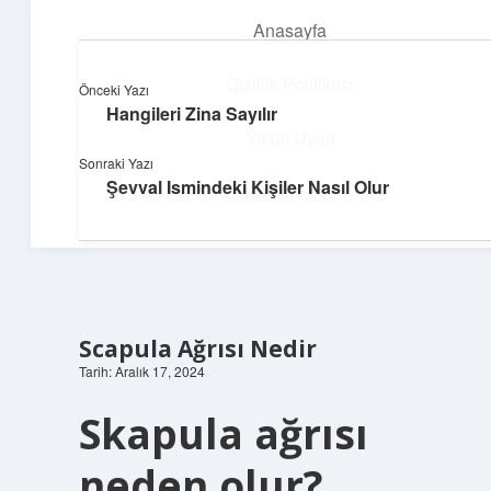
Anasayfa
menüyü
aç
Gizlilik Politikası
Önceki Yazı
Hangileri Zina Sayılır
Teknoloji ve Aşk
Yasal Uyarı
Sonraki Yazı
Dijital dünyada keyifli bir macera!
Şevval Ismindeki Kişiler Nasıl Olur
Hakkımızda
Scapula Ağrısı Nedir
Tarih: Aralık 17, 2024
Skapula ağrısı
neden olur?